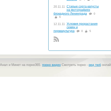
Старые сорта капусты
20.11.11
на фотографиях
блокадного Ленинграда
0
6
Условия прорастания
12.11.11
семян и
пермакультура
0
5
Анал и Минет на порно365.
порно видео
Смотреть порно -
ред тюб
онлай