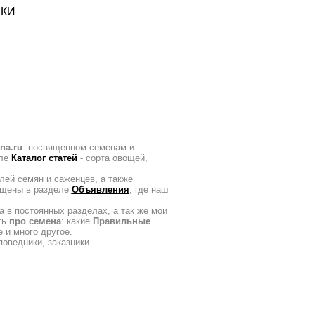
КИ
na.ru
посвященном семенам и
еле
Каталог статей
- сорта овощей,
лей семян и саженцев, а также
ещены в разделе
Объявления
, где наш
 в постоянных разделах, а так же мои
ть
про семена
: какие
Правильные
ье и много другое.
поведники, заказники.