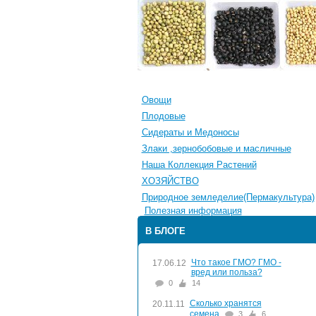
Овощи
Плодовые
Сидераты и Медоносы
Злаки ,зернобобовые и масличные
Наша Коллекция Растений
ХОЗЯЙСТВО
Природное земледелие(Пермакультура)
Полезная информация
В БЛОГЕ
Что такое ГМО? ГМО -
17.06.12
вред или польза?
0
14
Сколько хранятся
20.11.11
семена
3
6