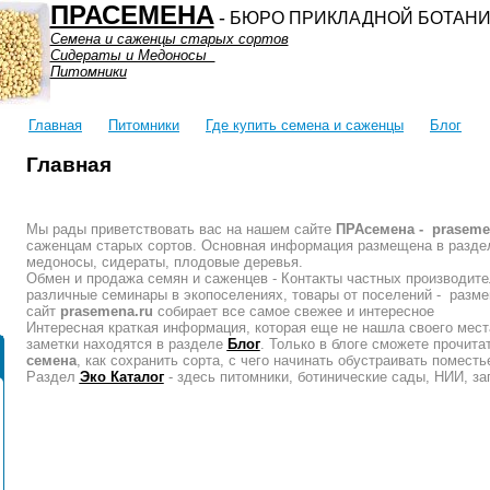
ПРАСЕМЕНА
-
БЮРО ПРИКЛАДНОЙ БОТАНИ
Семена и саженцы старых сортов
Сидераты и Медоносы
Питомники
Главная
Питомники
Где купить семена и саженцы
Блог
Главная
Мы рады приветствовать вас на нашем сайте
ПРАсемена -
praseme
саженцам старых сортов. Основная информация размещена в разд
медоносы, сидераты, плодовые деревья.
Обмен и продажа семян и саженцев - Контакты частных производите
различные семинары в экопоселениях, товары от поселений - разм
сайт
prasemena.ru
собирает все самое свежее и интересное
Интересная краткая информация, которая еще не нашла своего места
заметки находятся в разделе
Блог
. Только в блоге сможете прочита
семена
, как сохранить сорта, с чего начинать обустраивать помест
Раздел
Эко Каталог
- здесь питомники, ботинические сады, НИИ, за