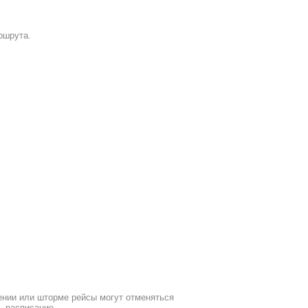
ршрута.
ении или шторме рейсы могут отменяться
ь расписание.