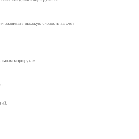
й развивать высокую скорость за счет
бильным маршрутам.
я:
вий.