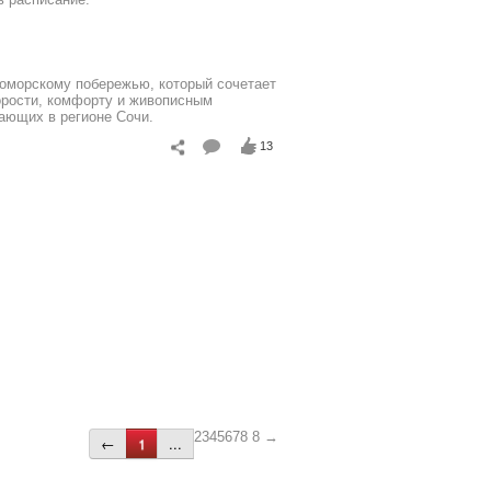
оморскому побережью, который сочетает
орости, комфорту и живописным
хающих в регионе
Сочи
.
13
2345678
8 →
←
1
...