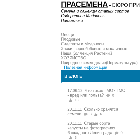
ПРАСЕМЕНА
-
БЮРО ПРИ
Семена и саженцы старых сортов
Сидераты и Медоносы
Питомники
Овощи
Плодовые
Сидераты и Медоносы
Злаки ,зернобобовые и масличные
Наша Коллекция Растений
ХОЗЯЙСТВО
Природное земледелие(Пермакультура)
Полезная информация
В БЛОГЕ
Что такое ГМО? ГМО
17.06.12
- вред или польза?
0
13
Сколько хранятся
20.11.11
семена
3
6
Старые сорта
20.11.11
капусты на фотографиях
блокадного Ленинграда
0
3