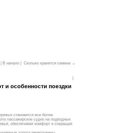
 В начало |
Сколько хранятся семена →
|
т и особенности поездки
ережья становится все более
то пассажирское судно на подводных
ежья, обеспечивая комфорт и сокращая
 наземные дороги перегружены.