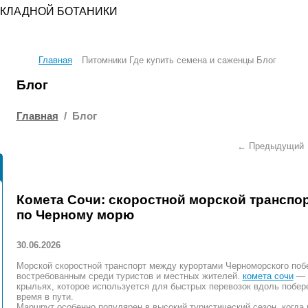
КЛАДНОЙ БОТАНИКИ
Главная
Питомники Где купить семена и саженцы Блог
Блог
Главная
/
Блог
← Предыдущий |
Комета Сочи: скоростной морской транспор
по Черному морю
30.06.2026
Морской скоростной транспорт между курортами Черноморского поб
востребованным среди туристов и местных жителей.
комета сочи
— э
крыльях, которое используется для быстрых перевозок вдоль побер
время в пути.
Маршрут особенно популярен в высокий туристический сезон, когда